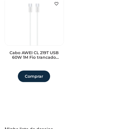
Cabo AWEI CL 219T USB
60W 1M Fio trancado
reforcado
Sem avaliações
Comprar