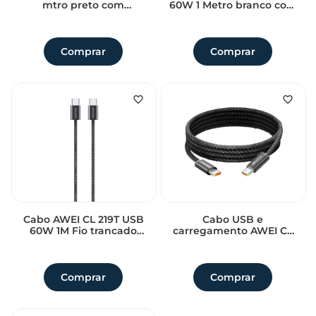
mtro preto com
60W 1 Metro branco com
transferência de dados
transferencia de dados
Sem avaliações
Sem avaliações
Comprar
Comprar
Cabo AWEI CL 219T USB
Cabo USB e
60W 1M Fio trancado
carregamento AWEI CL
reforcado
220T 60W 2 metros
Sem avaliações
Sem avaliações
trancado reforcado
Comprar
Comprar