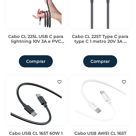
Cabo CL 225L USB C para
Cabo CL 225T Type C para
lightning 10V 3A e PVC
type C 1 metro 20V 3A e
reforcado Awei
PVC reforcado Awei
Sem avaliações
Sem avaliações
Comprar
Comprar
Cabo USB CL 165T 60W 1
Cabo USB AWEI CL 165T