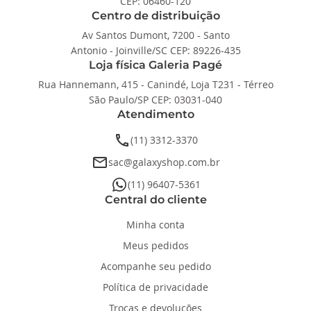
CEP: 06460-120
Centro de distribuição
Av Santos Dumont, 7200 - Santo
Antonio - Joinville/SC CEP: 89226-435
Loja física Galeria Pagé
Rua Hannemann, 415 - Canindé, Loja T231 - Térreo
São Paulo/SP CEP: 03031-040
Atendimento
phone
(11) 3312-3370
email
sac@galaxyshop.com.br
whatsapp
(11) 96407-5361
Central do cliente
Minha conta
Meus pedidos
Acompanhe seu pedido
Política de privacidade
Trocas e devoluções