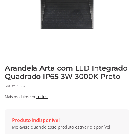
Arandela Arta com LED Integrado
Saltar
para
Quadrado IP65 3W 3000K Preto
o
SKU
9552
início
da
Todos
Mais produtos em
Galeria
de
imagens
Produto indisponível
Me avise quando esse produto estiver disponível