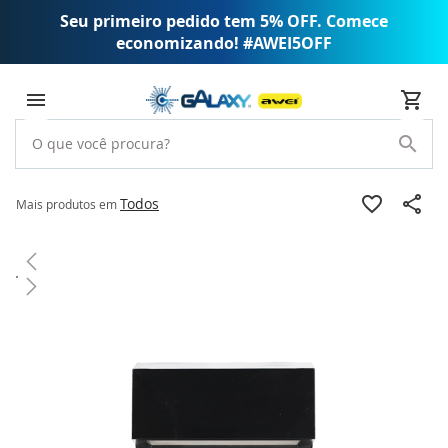
Seu primeiro pedido tem 5% OFF. Comece
economizando! #AWEI5OFF
Todos
Mais produtos em
Pular
para
o
final
da
Galeria
de
imagens