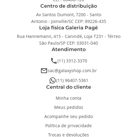
Centro de distribuição
Av Santos Dumont, 7200 - Santo
Antonio - Joinville/SC CEP: 89226-435
Loja física Galeria Pagé
Rua Hannemann, 415 - Canindé, Loja T231 - Térreo
São Paulo/SP CEP: 03031-040
Atendimento
phone
(11) 3312-3370
email
sac@galaxyshop.com.br
whatsapp
(11) 96407-5361
Central do cliente
Minha conta
Meus pedidos
Acompanhe seu pedido
Política de privacidade
Trocas e devoluções