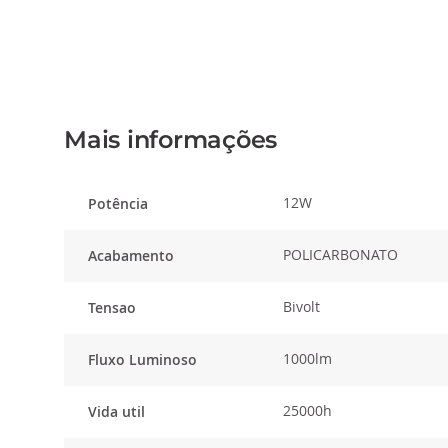
o
início
da
Galeria
de
imagens
Mais informações
12W
Potência
POLICARBONATO
Acabamento
Bivolt
Tensao
1000lm
Fluxo Luminoso
25000h
Vida util