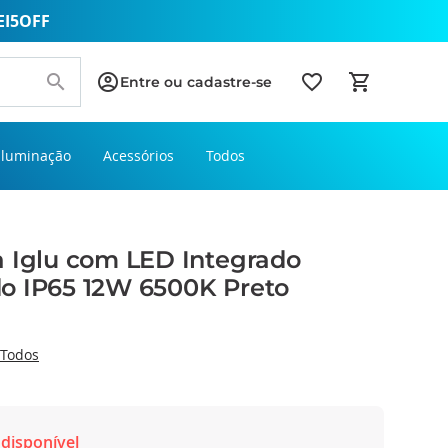
EI5OFF
Entre ou cadastre-se
Iluminação
Acessórios
Todos
a Iglu com LED Integrado
o IP65 12W 6500K Preto
Todos
disponível