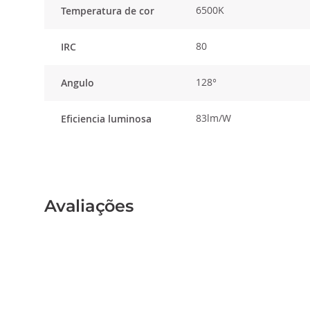
6500K
Temperatura de cor
80
IRC
128°
Angulo
83lm/W
Eficiencia luminosa
Avaliações