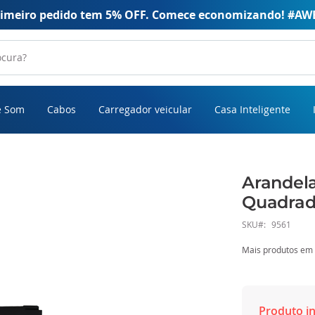
rimeiro pedido tem 5% OFF. Comece economizando! #AW
e Som
Cabos
Carregador veicular
Casa Inteligente
Arandel
Quadrad
SKU
9561
Mais produtos em
Produto in