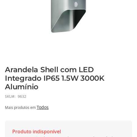
Arandela Shell com LED
Saltar
para
Integrado IP65 1.5W 3000K
o
Alumínio
início
da
SKU
9632
Galeria
Todos
Mais produtos em
de
imagens
Produto indisponível