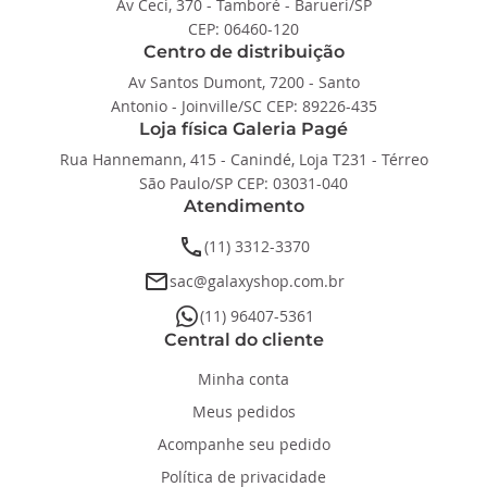
Av Ceci, 370 - Tamboré - Barueri/SP
CEP: 06460-120
Centro de distribuição
Av Santos Dumont, 7200 - Santo
Antonio - Joinville/SC CEP: 89226-435
Loja física Galeria Pagé
Rua Hannemann, 415 - Canindé, Loja T231 - Térreo
São Paulo/SP CEP: 03031-040
Atendimento
phone
(11) 3312-3370
email
sac@galaxyshop.com.br
whatsapp
(11) 96407-5361
Central do cliente
Minha conta
Meus pedidos
Acompanhe seu pedido
Política de privacidade