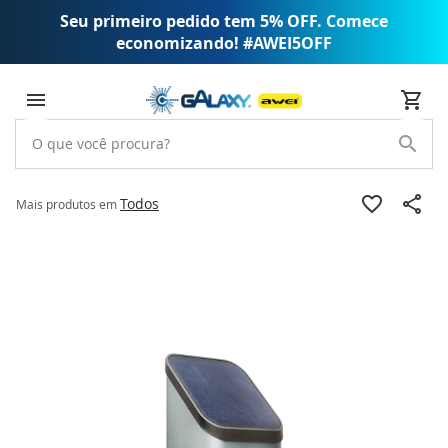
Seu primeiro pedido tem 5% OFF. Comece
economizando! #AWEI5OFF
Todos
Mais produtos em
Pular
para
o
final
da
Galeria
de
imagens