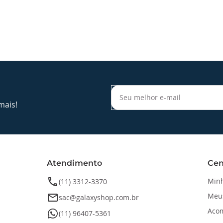
mais!
Atendimento
Cen
phone
Minh
(11) 3312-3370
Meu
email
sac@galaxyshop.com.br
Aco
whatsapp
(11) 96407-5361