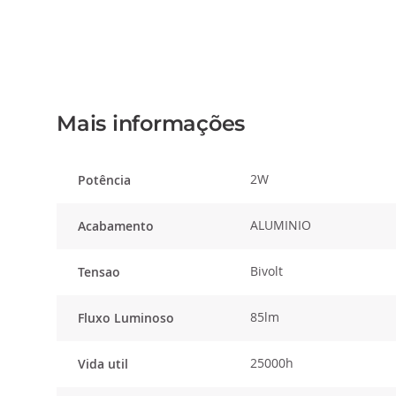
o
início
da
Galeria
de
imagens
Mais informações
2W
Potência
ALUMINIO
Acabamento
Bivolt
Tensao
85lm
Fluxo Luminoso
25000h
Vida util