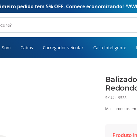
rimeiro pedido tem 5% OFF. Comece economizando! #AW
e Som
Cabos
Carregador veicular
Casa Inteligente
Balizad
Redondo
SKU
9538
Mais produtos em
Produto in