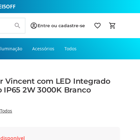
EI5OFF
Entre ou cadastre-se
Iluminação
Acessórios
Todos
or Vincent com LED Integrado
 IP65 2W 3000K Branco
Todos
disponível