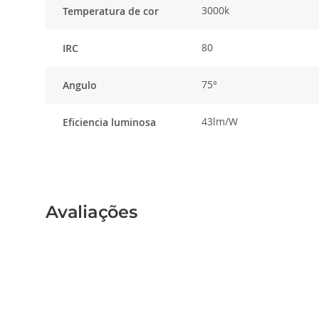
3000k
Temperatura de cor
80
IRC
75°
Angulo
43lm/W
Eficiencia luminosa
Avaliações