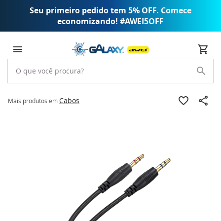
Seu primeiro pedido tem 5% OFF. Comece
economizando! #AWEI5OFF
Cabos
Mais produtos em
Pular
para
o
final
da
Galeria
de
imagens