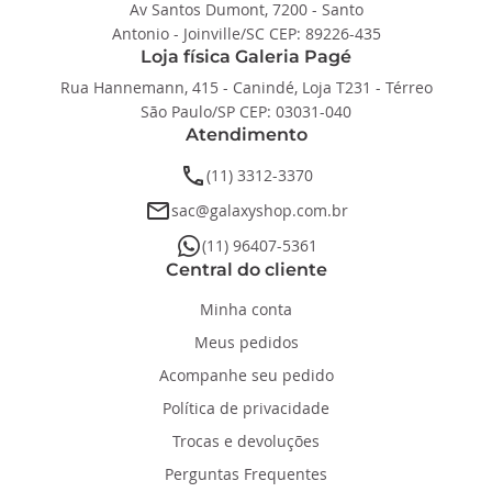
Av Santos Dumont, 7200 - Santo
Antonio - Joinville/SC CEP: 89226-435
Loja física Galeria Pagé
Rua Hannemann, 415 - Canindé, Loja T231 - Térreo
São Paulo/SP CEP: 03031-040
Atendimento
phone
(11) 3312-3370
email
sac@galaxyshop.com.br
whatsapp
(11) 96407-5361
Central do cliente
Minha conta
Meus pedidos
Acompanhe seu pedido
Política de privacidade
Trocas e devoluções
Perguntas Frequentes