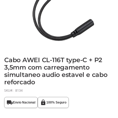
Cabo AWEI CL-116T type-C + P2
Saltar
para
3,5mm com carregamento
o
simultaneo audio estavel e cabo
início
reforcado
da
Galeria
SKU
8134
de
imagens
Envio Nacional
100% Seguro