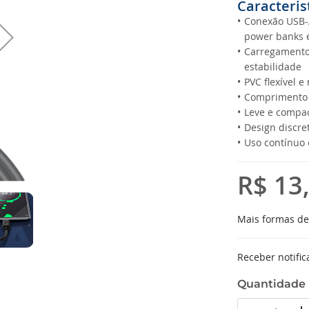
Caracteris
•
Conexão USB-A
power banks 
•
Carregamento
estabilidade
•
PVC flexível e
•
Comprimento 
•
Leve e compact
•
Design discr
•
Uso contínuo e
R$ 13
Mais formas d
Receber notific
Quantidade