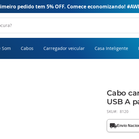
rimeiro pedido tem 5% OFF. Comece economizando! #AW
e Som
Cabos
Carregador veicular
Casa Inteligente
Cabo car
USB A pa
SKU
8120
Envio Nacio