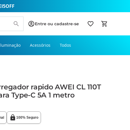
EI5OFF
Entre ou cadastre-se
Iluminação
Acessórios
Todos
regador rapido AWEI CL 110T
ra Type-C 5A 1 metro
nal
100% Seguro