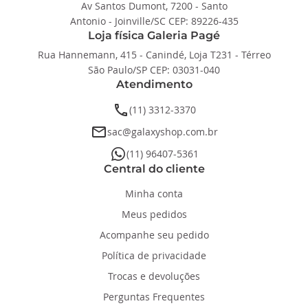
Av Santos Dumont, 7200 - Santo
Antonio - Joinville/SC CEP: 89226-435
Loja física Galeria Pagé
Rua Hannemann, 415 - Canindé, Loja T231 - Térreo
São Paulo/SP CEP: 03031-040
Atendimento
phone
(11) 3312-3370
email
sac@galaxyshop.com.br
whatsapp
(11) 96407-5361
Central do cliente
Minha conta
Meus pedidos
Acompanhe seu pedido
Política de privacidade
Trocas e devoluções
Perguntas Frequentes