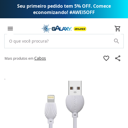
Seu primeiro pedido tem 5% OFF. Comece
economizando! #AWEI5OFF
Cabos
Mais produtos em
Pular
para
o
final
da
Galeria
de
imagens