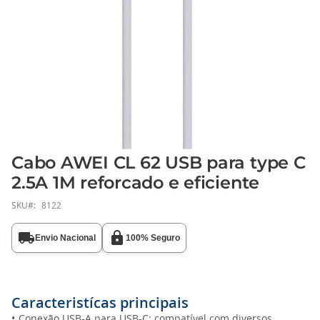
Cabo AWEI CL 62 USB para type C
Saltar
para
2.5A 1M reforcado e eficiente
o
SKU
8122
início
da
Galeria
Envio Nacional
100% Seguro
de
imagens
Caracteristícas principais
•
Conexão USB-A para USB-C: compatível com diversos