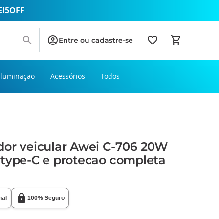
EI5OFF
Entre ou cadastre-se
Iluminação
Acessórios
Todos
dor veicular Awei C-706 20W
 type-C e protecao completa
nal
100% Seguro