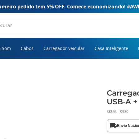
rimeiro pedido tem 5% OFF. Comece economizando! #AW
e Som
Cabos
Carregador veicular
Casa Inteligente
Carrega
USB-A +
SKU
8330
Envio Nacio