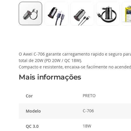
Saltar
para
o
início
O Awei C-706 garante carregamento rapido e seguro par
da
total de 20W (PD 20W / QC 18W).
Galeria
Compacto e resistente, encaixa-se facilmente no acended
de
imagens
Mais informações
PRETO
Cor
C-706
Modelo
18W
QC 3.0