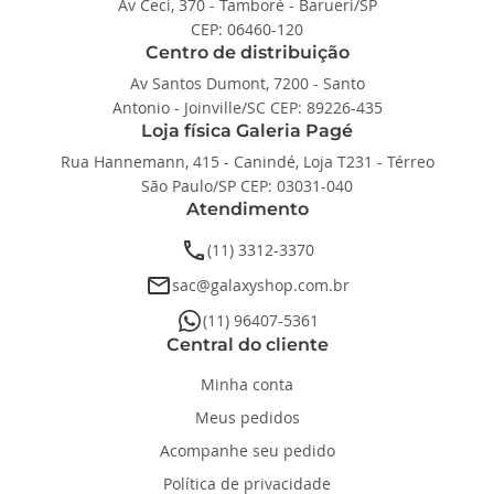
Av Ceci, 370 - Tamboré - Barueri/SP
CEP: 06460-120
Centro de distribuição
Av Santos Dumont, 7200 - Santo
Antonio - Joinville/SC CEP: 89226-435
Loja física Galeria Pagé
Rua Hannemann, 415 - Canindé, Loja T231 - Térreo
São Paulo/SP CEP: 03031-040
Atendimento
phone
(11) 3312-3370
email
sac@galaxyshop.com.br
whatsapp
(11) 96407-5361
Central do cliente
Minha conta
Meus pedidos
Acompanhe seu pedido
Política de privacidade