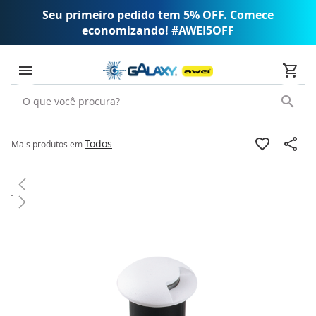
Seu primeiro pedido tem 5% OFF. Comece
economizando! #AWEI5OFF
Todos
Mais produtos em
Pular
para
o
final
da
Galeria
de
imagens