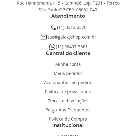
Rua Hannemann, 415 - Canindé, Loja T231 - Térreo
São Paulo/SP CEP: 03031-040
Atendimento
phone
(11) 3312-3370
email
sac@galaxyshop.com.br
whatsapp
(11) 96407-5361
Central do cliente
Minha conta
Meus pedidos
Acompanhe seu pedido
Política de privacidade
Trocas e devoluções
Perguntas Frequentes
Política de Compra
Institucional