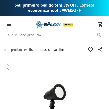
Seu primeiro pedido tem 5% OFF. Comece
economizando! #AWEI5OFF
Iluminacao de jardim
Mais produtos em
Pular
para
o
final
da
Galeria
de
imagens