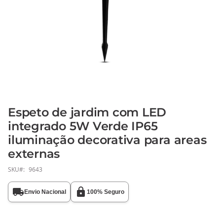
Espeto de jardim com LED
Saltar
para
integrado 5W Verde IP65
o
iluminação decorativa para areas
início
externas
da
Galeria
SKU
9643
de
imagens
Envio Nacional
100% Seguro