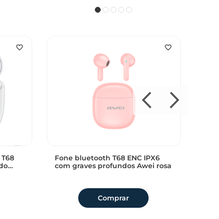
 T68
Fone bluetooth T68 ENC IPX6
Fone
do
com graves profundos Awei rosa
com
forto
Sem avaliações
Sem 
Comprar