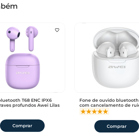
ambém
luetooth T68 ENC IPX6
Fone de ouvido bluetooth
aves profundos Awei Lilas
com cancelamento de rui
ativo ENC som claro e Con
aliações
Awei
Comprar
Comprar