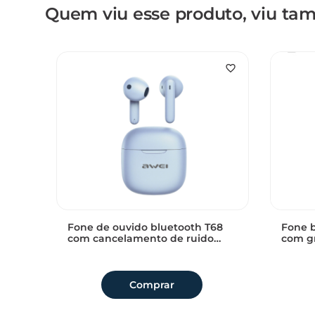
Quem viu esse produto, viu t
6
Fone de ouvido bluetooth T68
Fone b
com cancelamento de ruido
com gr
ativo ENC som claro e Conforto
Sem avaliações
Sem av
AWEI Azul
Comprar