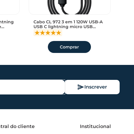
htning
Cabo CL 972 3 em 1 120W USB-A
Fon
Adicionar
Adicio
e
USB C lightning micro USB
e gr
a
a
trançado Awei reforçado
resi
sacola
sacola
Comprar
Inscrever
tral do cliente
Institucional