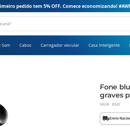
rimeiro pedido tem 5% OFF. Comece economizando! #AW
e Som
Cabos
Carregador veicular
Casa Inteligente
Fone bl
graves 
SKU
8345
Envio Nacio