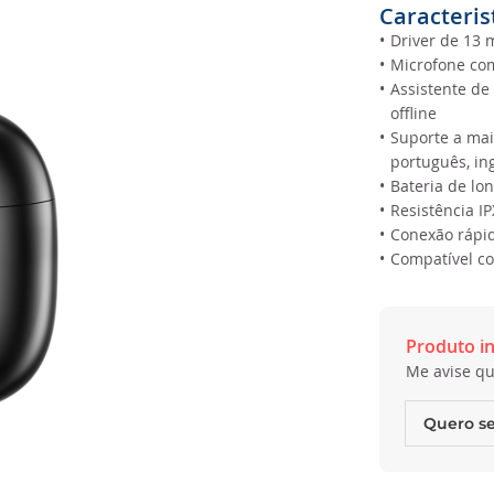
Caracteris
•
Driver de 13 
•
Microfone co
•
Assistente de
offline
•
Suporte a mai
português, in
•
Bateria de lo
•
Resistência IP
•
Conexão rápid
•
Compatível co
Produto in
Me avise qu
Quero se