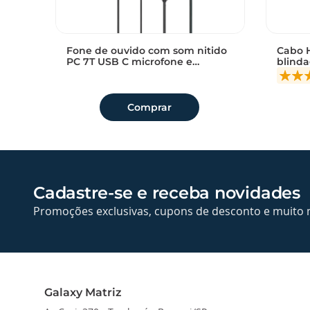
i
Fone de ouvido com som nitido
Cabo H
Adicionar
Adiciona
PC 7T USB C microfone e
blinda
a
a
melho
conforto ergonomico
alta d
Sem avaliações
sacola
sacola
Comprar
Cadastre-se e receba novidades
Promoções exclusivas, cupons de desconto e muito 
Galaxy Matriz