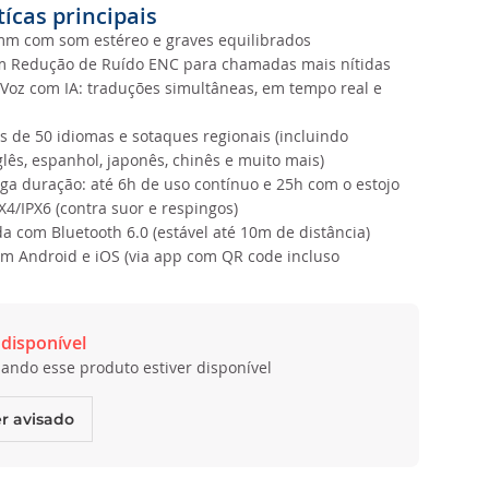
tícas principais
mm com som estéreo e graves equilibrados
m Redução de Ruído ENC para chamadas mais nítidas
 Voz com IA: traduções simultâneas, em tempo real e
s de 50 idiomas e sotaques regionais (incluindo
glês, espanhol, japonês, chinês e muito mais)
nga duração: até 6h de uso contínuo e 25h com o estojo
X4/IPX6 (contra suor e respingos)
a com Bluetooth 6.0 (estável até 10m de distância)
m Android e iOS (via app com QR code incluso
disponível
ando esse produto estiver disponível
r avisado