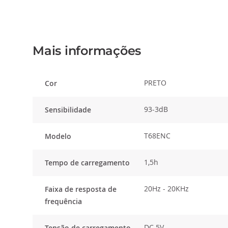
Saltar
para
o
início
Mais informações
da
Galeria
de
PRETO
Cor
imagens
93-3dB
Sensibilidade
T68ENC
Modelo
1,5h
Tempo de carregamento
20Hz - 20KHz
Faixa de resposta de
frequência
DC 5V
Tensão de carregamento