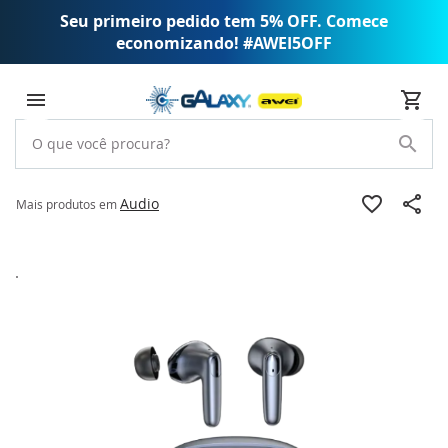
Seu primeiro pedido tem 5% OFF. Comece
economizando! #AWEI5OFF
Audio
Mais produtos em
Pular
para
o
final
da
Galeria
de
imagens