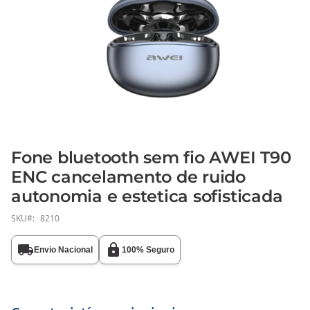
Fone bluetooth sem fio AWEI T90
Saltar
para
ENC cancelamento de ruido
o
autonomia e estetica sofisticada
início
da
SKU
8210
Galeria
de
Envio Nacional
100% Seguro
imagens