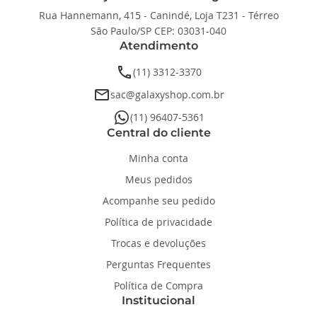
Rua Hannemann, 415 - Canindé, Loja T231 - Térreo
São Paulo/SP CEP: 03031-040
Atendimento
phone
(11) 3312-3370
email
sac@galaxyshop.com.br
whatsapp
(11) 96407-5361
Central do cliente
Minha conta
Meus pedidos
Acompanhe seu pedido
Política de privacidade
Trocas e devoluções
Perguntas Frequentes
Política de Compra
Institucional