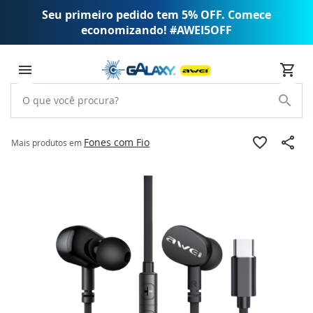
Seu primeiro pedido tem 5% OFF. Comece
economizando! #AWEI5OFF
Fones com Fio
Mais produtos em
Pular
para
o
final
da
Galeria
de
imagens