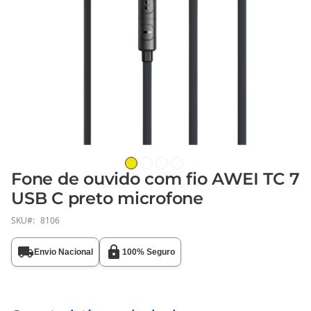
Fone de ouvido com fio AWEI TC 7
Saltar
para
USB C preto microfone
o
SKU
8106
início
da
Galeria
Envio Nacional
100% Seguro
de
imagens