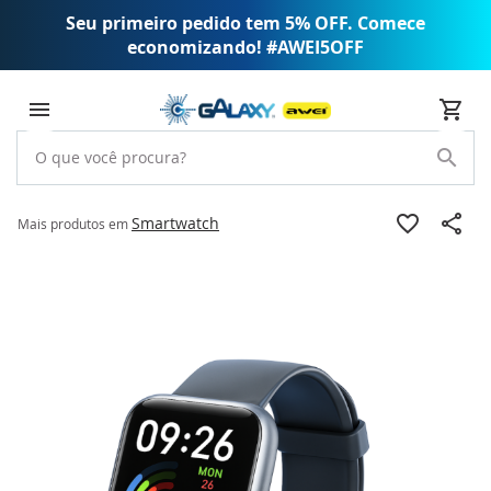
Seu primeiro pedido tem 5% OFF. Comece
economizando! #AWEI5OFF
Smartwatch
Mais produtos em
Pular
para
o
final
da
Galeria
de
imagens