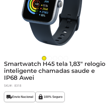
Smartwatch H45 tela 1,83" relogio
Saltar
para
inteligente chamadas saude e
o
IP68 Awei
início
da
SKU
8318
Galeria
de
Envio Nacional
100% Seguro
imagens