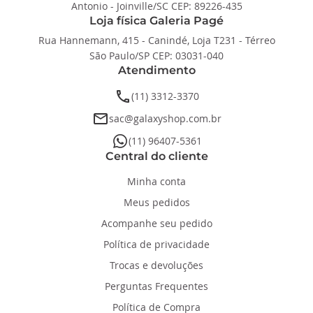
Antonio - Joinville/SC CEP: 89226-435
Loja física Galeria Pagé
Rua Hannemann, 415 - Canindé, Loja T231 - Térreo
São Paulo/SP CEP: 03031-040
Atendimento
phone
(11) 3312-3370
email
sac@galaxyshop.com.br
whatsapp
(11) 96407-5361
Central do cliente
Minha conta
Meus pedidos
Acompanhe seu pedido
Política de privacidade
Trocas e devoluções
Perguntas Frequentes
Política de Compra