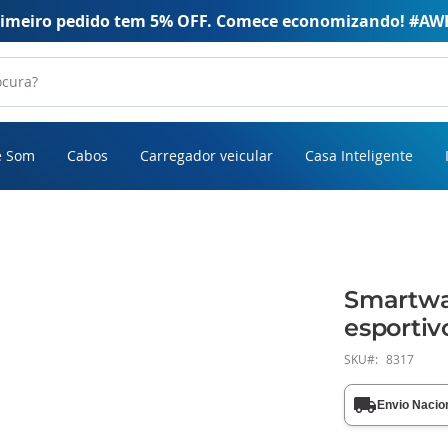
rimeiro pedido tem 5% OFF. Comece economizando! #AW
e Som
Cabos
Carregador veicular
Casa Inteligente
Smartwat
esporti
SKU
8317
Envio Nacio