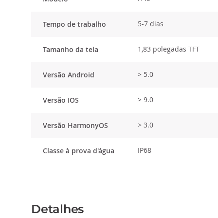
5-7 dias
Tempo de trabalho
1,83 polegadas TFT
Tamanho da tela
> 5.0
Versão Android
> 9.0
Versão IOS
> 3.0
Versão HarmonyOS
IP68
Classe à prova d'água
Detalhes