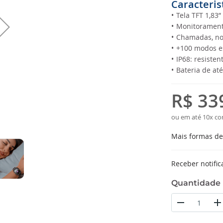
Caracteris
•
Tela TFT 1,83”
•
Monitoramento
•
Chamadas, not
•
+100 modos es
•
IP68: resisten
•
Bateria de at
R$ 33
ou em até 10x co
Mais formas d
Receber notific
Quantidade