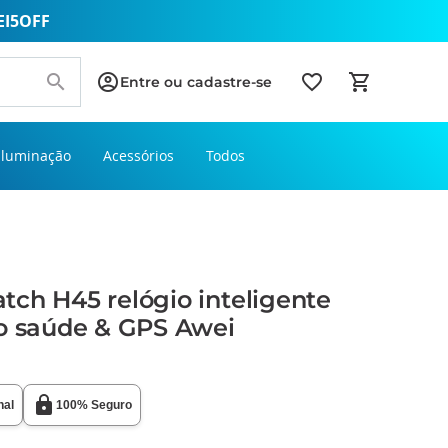
EI5OFF
Entre ou cadastre-se
Iluminação
Acessórios
Todos
ch H45 relógio inteligente
vo saúde & GPS Awei
nal
100% Seguro