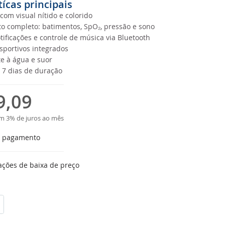
tícas principais
 com visual nítido e colorido
 completo: batimentos, SpO₂, pressão e sono
ificações e controle de música via Bluetooth
portivos integrados
te à água e suor
é 7 dias de duração
9,09
m 3% de juros ao mês
e pagamento
ações de baixa de preço