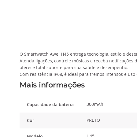
da
Galeria
de
imagens
O Smartwatch Awei H45 entrega tecnologia, estilo e dese
Atenda ligações, controle músicas e receba notificações 
oferece total suporte para sua saúde e desempenho.
Com resistência IP68, é ideal para treinos intensos e us
Mais informações
300mAh
Capacidade da bateria
PRETO
Cor
H45
Modelo