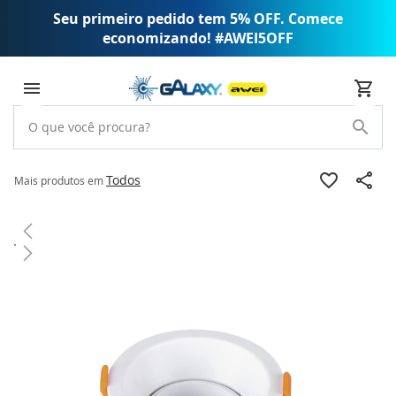
Seu primeiro pedido tem 5% OFF. Comece
economizando! #AWEI5OFF
Todos
Mais produtos em
Pular
para
o
final
da
Galeria
de
imagens