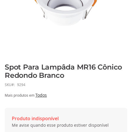
Spot Para Lampâda MR16 Cônico
Saltar
para
Redondo Branco
o
SKU
9294
início
da
Todos
Mais produtos em
Galeria
de
imagens
Produto indisponível
Me avise quando esse produto estiver disponível