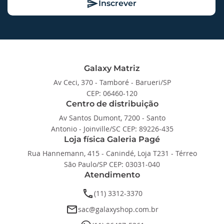
Inscrever
Galaxy Matriz
Av Ceci, 370 - Tamboré - Barueri/SP
CEP: 06460-120
Centro de distribuição
Av Santos Dumont, 7200 - Santo
Antonio - Joinville/SC CEP: 89226-435
Loja física Galeria Pagé
Rua Hannemann, 415 - Canindé, Loja T231 - Térreo
São Paulo/SP CEP: 03031-040
Atendimento
phone
(11) 3312-3370
email
sac@galaxyshop.com.br