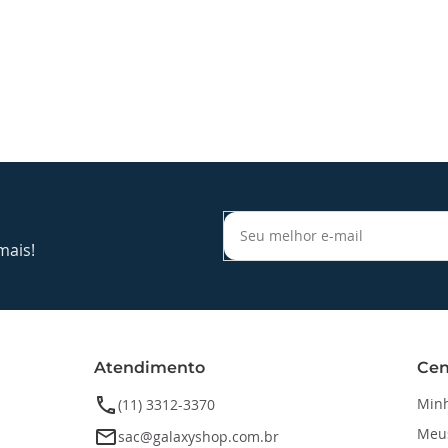
mais!
Atendimento
Cen
phone
Minh
(11) 3312-3370
Meu
email
sac@galaxyshop.com.br