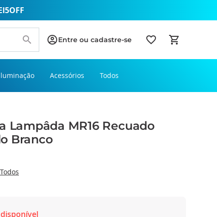
EI5OFF
Entre ou cadastre-se
Iluminação
Acessórios
Todos
ra Lampâda MR16 Recuado
o Branco
Todos
disponível