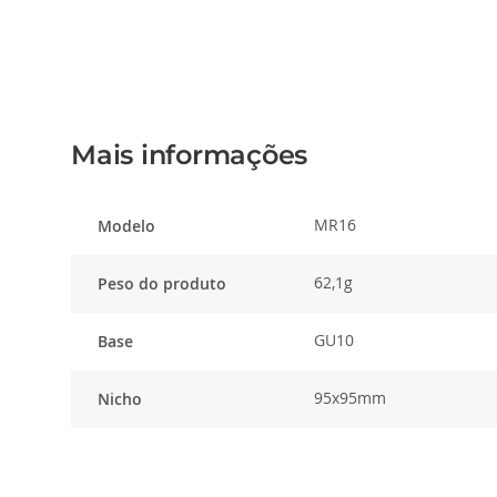
o
início
da
Galeria
de
imagens
Mais informações
MR16
Modelo
62,1g
Peso do produto
GU10
Base
95x95mm
Nicho