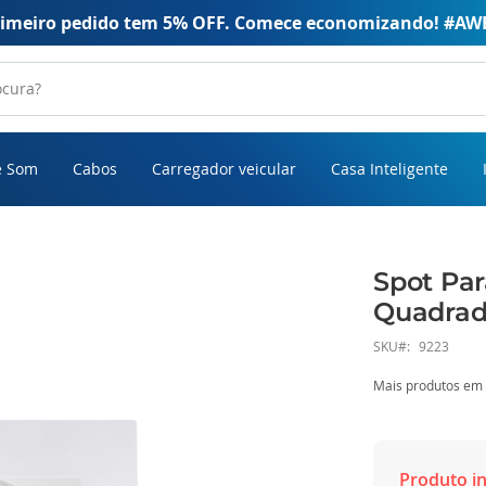
rimeiro pedido tem 5% OFF. Comece economizando! #AW
e Som
Cabos
Carregador veicular
Casa Inteligente
Spot Pa
Quadrad
SKU
9223
Mais produtos em
Produto in