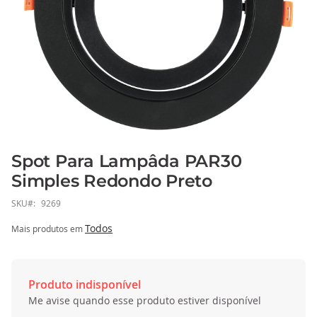
Spot Para Lampâda PAR30
Saltar
para
Simples Redondo Preto
o
SKU
9269
início
da
Todos
Mais produtos em
Galeria
de
imagens
Produto indisponível
Me avise quando esse produto estiver disponível