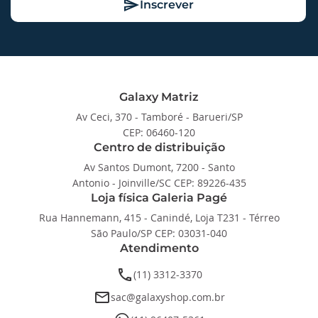
Inscrever
Galaxy Matriz
Av Ceci, 370 - Tamboré - Barueri/SP
CEP: 06460-120
Centro de distribuição
Av Santos Dumont, 7200 - Santo
Antonio - Joinville/SC CEP: 89226-435
Loja física Galeria Pagé
Rua Hannemann, 415 - Canindé, Loja T231 - Térreo
São Paulo/SP CEP: 03031-040
Atendimento
phone
(11) 3312-3370
email
sac@galaxyshop.com.br