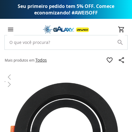
Seu primeiro pedido tem 5% OFF. Comece
economizando! #AWEI5OFF
Todos
Mais produtos em
Pular
para
o
final
da
Galeria
de
imagens